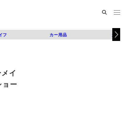
イフ
カー用品
カスタム
ーメイ
ショー