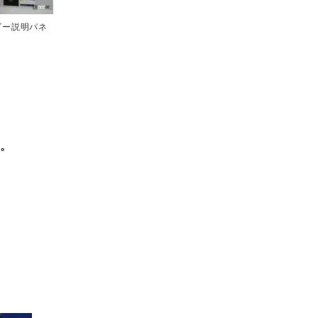
ダー説明パネ
知。