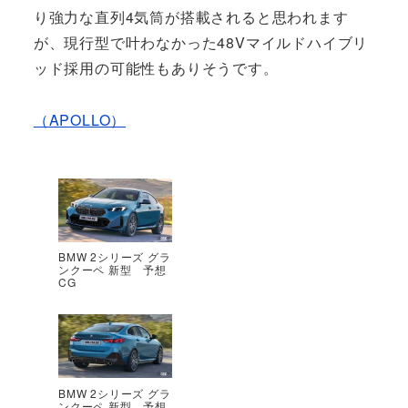
り強力な直列4気筒が搭載されると思われます
が、現行型で叶わなかった48Vマイルドハイブリ
ッド採用の可能性もありそうです。
（APOLLO）
BMW 2シリーズ グラ
ンクーペ 新型 予想
CG
BMW 2シリーズ グラ
ンクーペ 新型 予想