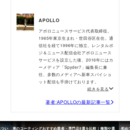
APOLLO
アポロニュースサービス代表取締役。
1965年東京生まれ・世田谷区在住。通
信社を経て1996年に独立、レンタルポ
ジ＆ニュース配信会社アポロニュース
サービスを設立した後、2016年にはカ
ーメディア「Spyder7」編集長に兼
任、多数のメディアへ新車スパイショ
ット配信も手掛けております。
続きを見る
著者:APOLLOの最新記事一覧
につい
車のコーティングおすすめ業者・専門店8選を比較｜種類や選
初め