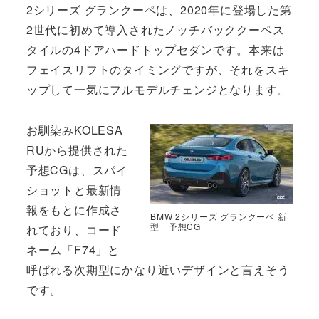
2シリーズ グランクーペは、2020年に登場した第
2世代に初めて導入されたノッチバッククーペス
タイルの4ドアハードトップセダンです。本来は
フェイスリフトのタイミングですが、それをスキ
ップして一気にフルモデルチェンジとなります。
お馴染みKOLESA
RUから提供された
予想CGは、スパイ
ショットと最新情
報をもとに作成さ
BMW 2シリーズ グランクーペ 新
型 予想CG
れており、コード
ネーム「F74」と
呼ばれる次期型にかなり近いデザインと言えそう
です。