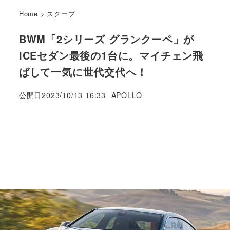
Home
>
スクープ
BWM「2シリーズ グランクーペ」が
ICEセダン最後の1台に。マイチェン飛
ばして一気に世代交代へ！
著
公開日
2023/10/13 16:33
APOLLO
者