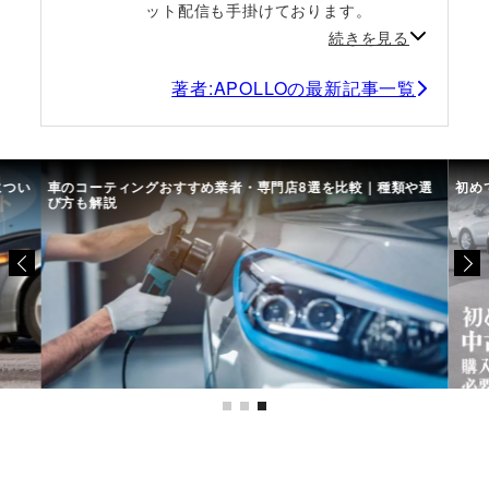
ット配信も手掛けております。
続きを見る
著者:APOLLOの最新記事一覧
につい
車のコーティングおすすめ業者・専門店8選を比較｜種類や選
初め
び方も解説