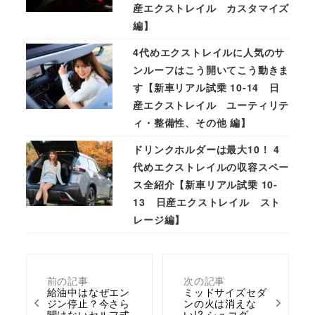
産エクストレイル カスタマイズ
編】
4代めエクストレイルに人気のサ
ンルーフはこう開いてこう動きま
す【新車リアル試乗 10-14 日
産エクストレイル ユーティリテ
ィ・整備性、その他 編】
ドリンクホルダーは最大10！ 4
代めエクストレイルの収容スペー
ス全紹介【新車リアル試乗 10-
13 日産エクストレイル スト
レージ編】
前の記事
次の記事
給油中はなぜエン
ミッドサイズセダ
ジン停止？今さら
ンの火は消えな
聞けないセルフ式
い!? シュコダ