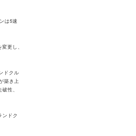
ンは5速
を変更し、
ランドクル
が築き上
走破性、
ランドク