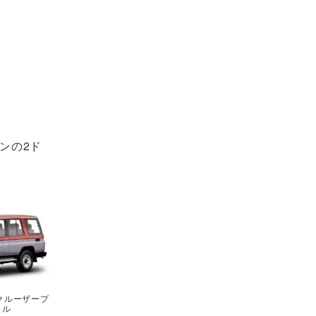
ンの2ド
。
クルーザープ
イル