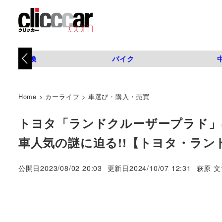
タイヤ交換
バイク
Home
>
カーライフ
>
車選び・購入・売買
トヨタ「ランドクルーザープラド」は
車人気の謎に迫る!!【トヨタ・ラ
著
公開日
2023/08/02 20:03
更新日
2024/10/07 12:31
萩原 文
者