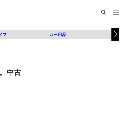
イフ
カー用品
カスタム
％。中古