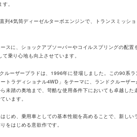
ます。
2L直列4気筒ディーゼルターボエンジンで、トランスミッショ
ベースに、ショックアブソーバーやコイルスプリングの配置
して乗り心地も向上させています。
ドクルーザープラドは、1996年に登場しました。この90系
ートラディショナル4WD」をテーマに、ランドクルーザー
から未踏の奥地まで、苛酷な使用条件下においても卓越した
せています。
をはじめ、乗用車としての基本性能を高めることで、新しい
作りをはじめる意欲作です。