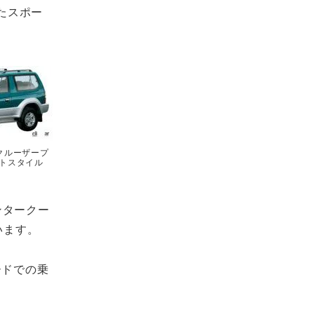
たスポー
クルーザープ
トスタイル
ンタークー
います。
ードでの乗