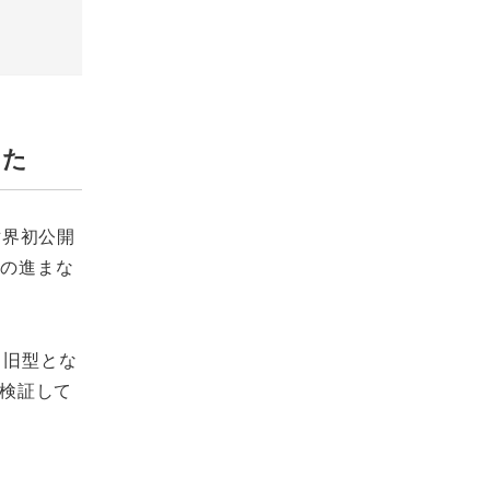
った
世界初公開
ちの進まな
、旧型とな
を検証して