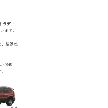
トラディ
ています。
と、躍動感
れた操縦
す。