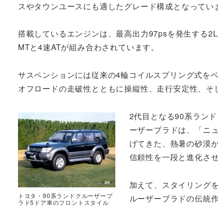
スやタウンユースにも適したグレード構成となってい
搭載しているエンジンは、最高出力97psを発生する
MTと4速ATが組み合わされています。
サスペンションには従来の4輪コイルスプリング式を
オフロードの走破性とともに操縦性、走行安定性、そ
2代目となる90系ラン
ーザープラドは、「ニュ
げてきた、熱暑の砂漠
信頼性を一段と進化さ
加えて、スタイリング
トヨタ・90系ランドクルーザープ
ルーザープラドの伝統
ラド5ドア車のフロントスタイル