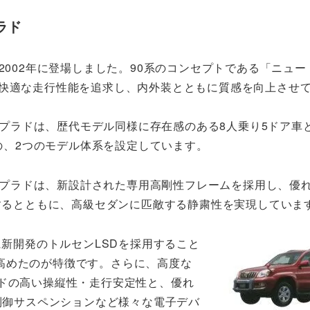
ラド
2002年に登場しました。90系のコンセプトである「ニュー
の快適な走行性能を追求し、内外装とともに質感を向上させ
ープラドは、歴代モデル同様に存在感のある8人乗り5ドア車
の、2つのモデル体系を設定しています。
ープラドは、新設計された専用高剛性フレームを採用し、優
するとともに、高級セダンに匹敵する静粛性を実現していま
新開発のトルセンLSDを採用すること
高めたのが特徴です。さらに、高度な
ードの高い操縦性・走行安定性と、優れ
子制御サスペンションなど様々な電子デバ