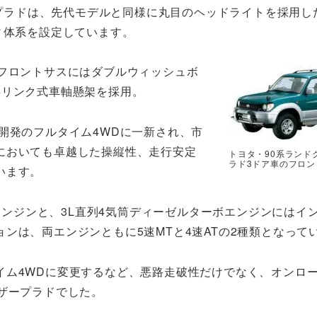
プラドは、先代モデルと同様に丸目のヘッドライトを採用し
ィ体系を設定しています。
、フロントサスにはダブルウィッシュボ
4リンク式車軸懸架を採用。
開発のフルタイム4WDに一新され、市
においても卓越した操縦性、走行安定
トヨタ・90系ランド
ラド3ドア車のフロン
います。
ンエンジンと、3L直列4気筒ディーゼルターボエンジンにはイ
ンは、両エンジンともに5速MTと4速ATの2種類となって
イム4WDに変更するなど、悪路走破性だけでなく、オンロ
ザープラドでした。