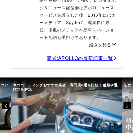
ジ＆ニュース配信会社アポロニュース
サービスを設立した後、2016年にはカ
ーメディア「Spyder7」編集長に兼
任、多数のメディアへ新車スパイショ
ット配信も手掛けております。
続きを見る
著者:APOLLOの最新記事一覧
につい
車のコーティングおすすめ業者・専門店8選を比較｜種類や選
初め
び方も解説