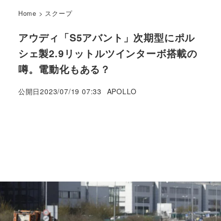
Home
>
スクープ
アウディ「S5アバント」次期型にポル
シェ製2.9リットルツインターボ搭載の
噂。電動化もある？
著
公開日
2023/07/19 07:33
APOLLO
者