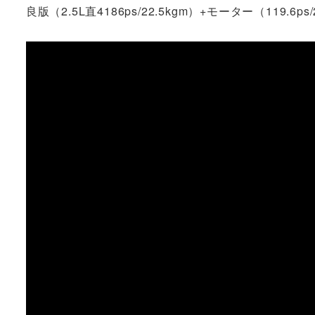
良版（2.5L直4186ps/22.5kgm）+モーター（119.6ps