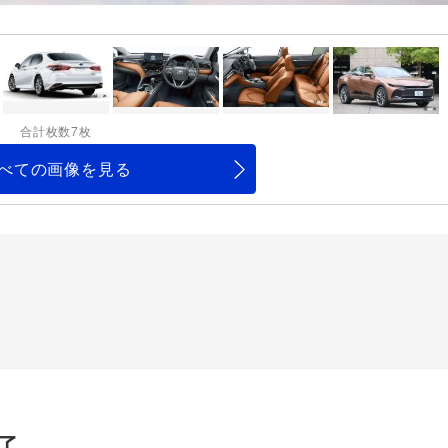
合計枚数7枚
べての画像を見る
了