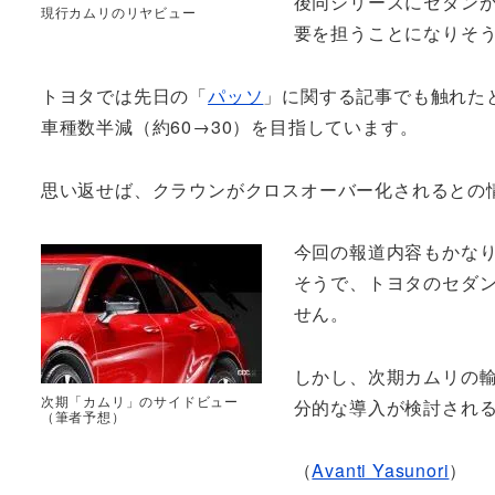
後同シリーズにセダン
現行カムリのリヤビュー
要を担うことになりそ
トヨタでは先日の「
パッソ
」に関する記事でも触れたと
車種数半減（約60→30）を目指しています。
思い返せば、クラウンがクロスオーバー化されるとの
今回の報道内容もかな
そうで、トヨタのセダ
せん。
しかし、次期カムリの
次期「カムリ」のサイドビュー
分的な導入が検討され
（筆者予想）
（
Avanti Yasunori
）