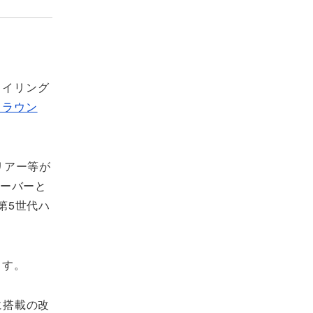
タイリング
クラウン
リアー等が
オーバーと
第5世代ハ
ます。
ンに搭載の改