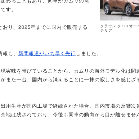
が加わることもあり、同車がカムリの需
うです。
クラウン クロスオー
おり、2025年までに国内で販売する
テリア
情報も、
新聞報道がいち早く先行
しました。
り現実味を帯びていることから、カムリの海外モデル化は間
ンがまた一台、国内から消えることに一抹の寂しさを感じざ
輸出用生産が国内工場で継続された場合、国内市場の反響次
る余地は残されており、今後も同車の動向から目が離せませ