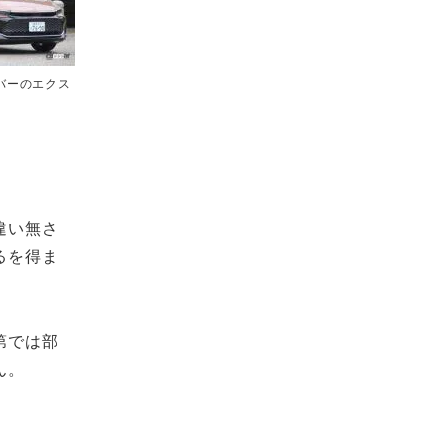
バーのエクス
違い無さ
るを得ま
第では部
ん。