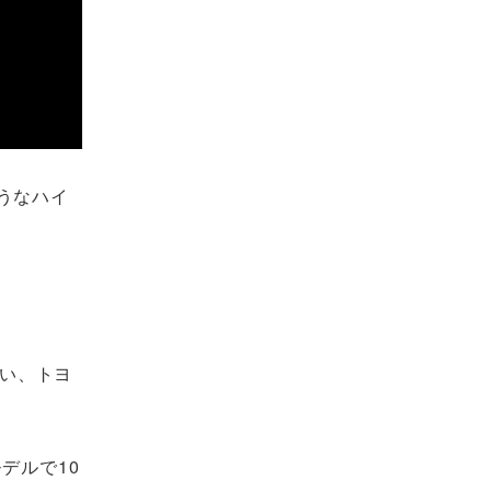
ようなハイ
伴い、トヨ
デルで10