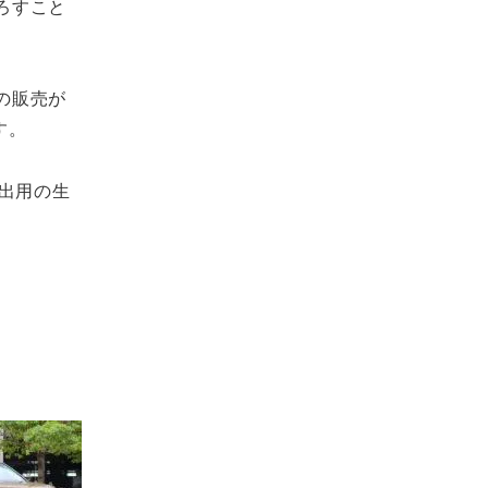
ろすこと
の販売が
す。
出用の生