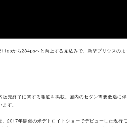
11psから234psへと向上する見込みで、新型プリウスの
の国内販売終了に関する報道を掲載。国内のセダン需要低迷に
います。
生後、2017年開催の米デトロイトショーでデビューした現行モ