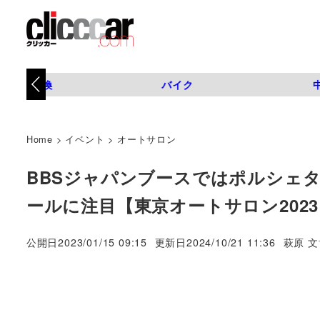
タイヤ交換
バイク
Home
>
イベント
>
オートサロン
BBSジャパンブースではポルシェ
ールに注目【東京オートサロン202
著
公開日
2023/01/15 09:15
更新日
2024/10/21 11:36
萩原 文
者