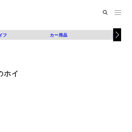
イフ
カー用品
カスタム
のホイ