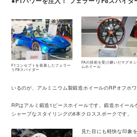
●F1パワーを注入！ フェラーリF8スパイダ
FAの技術を受け継いだマグネ
F1コンセプトを装着したフェラー
ムホイール
リF8スパイダー
いるのが、アルミニウム製鍛造ホイールのRPオフホ
RPはアルミ鍛造1ピースホイールです。鍛造ホイール
シャープなスタイリングの8本クロススポークです。
見た目にも軽快な印象