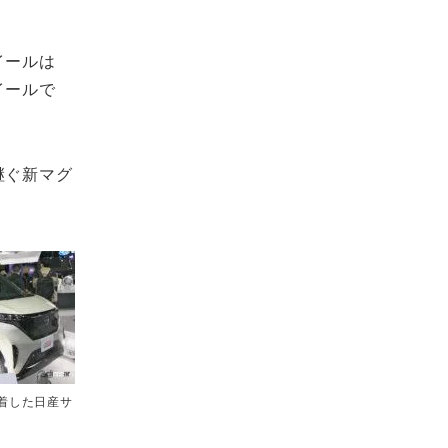
イールは
イールで
継ぐ新マグ
着した日産サ