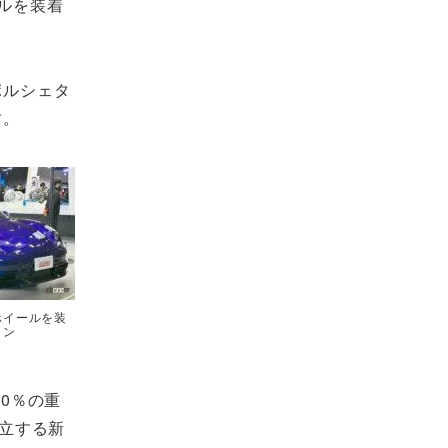
ルを装着
ポルシェタ
す。
ホイールを装
カン
0％の重
立する新