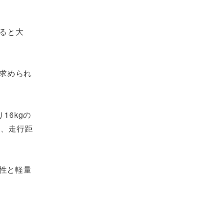
ると大
求められ
16kgの
離、走行距
性と軽量