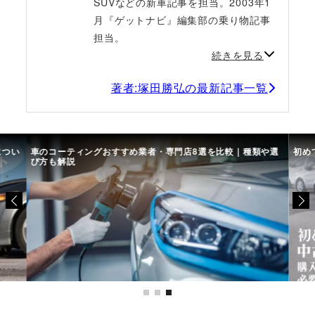
SUVなどの新車記事を担当。2003年1
月『ゲットナビ』編集部の乗り物記事
担当。
続きを見る
著者:塚田勝弘の最新記事一覧
につい
車のコーティングおすすめ業者・専門店8選を比較｜種類や選
初め
び方も解説