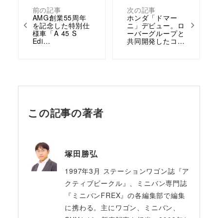
前の記事
次の記事
AMG創業55周年
ホンダ「ドマー
を記念した特別仕
ニ」デビュー。ロ
様車「A 45 S
ーバーグループと
Edi…
共同開発したコ…
この記事の著者
塚田勝弘
1997年3月 ステーションワゴン誌『ア
クティブビークル』、ミニバン専門誌
『ミニバンFREX』の各編集部で編集
に携わる。主にワゴン、ミニバン、