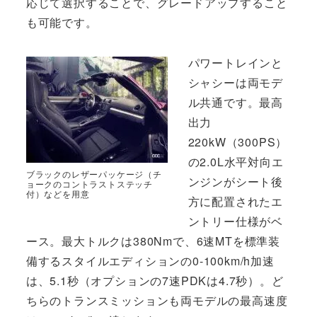
応じて選択することで、グレードアップすること
も可能です。
パワートレインと
シャシーは両モデ
ル共通です。最高
出力
220kW（300PS）
の2.0L水平対向エ
ブラックのレザーパッケージ（チ
ンジンがシート後
ョークのコントラストステッチ
付）などを用意
方に配置されたエ
ントリー仕様がベ
ース。最大トルクは380Nmで、6速MTを標準装
備するスタイルエディションの0-100km/h加速
は、5.1秒（オプションの7速PDKは4.7秒）。ど
ちらのトランスミッションも両モデルの最高速度