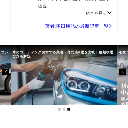
担当。
続きを見る
著者:塚田勝弘の最新記事一覧
につい
車のコーティングおすすめ業者・専門店8選を比較｜種類や選
初め
び方も解説