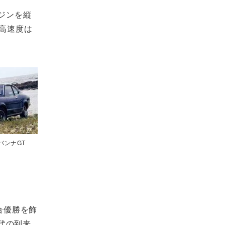
ジンを縦
最高速度は
バンナGT
合優勝を飾
代の到来