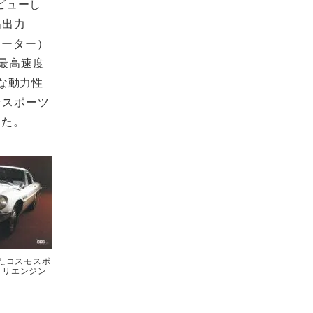
ビューし
高出力
2ローター）
最高速度
的な動力性
なスポーツ
した。
したコスモスポ
タリエンジン