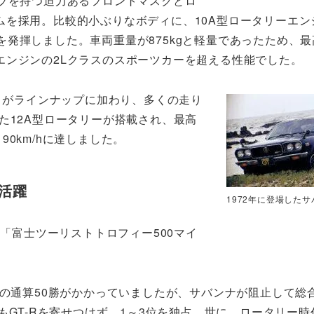
ンプを持つ迫力あるフロントマスクとロ
ムを採用。比較的小ぶりなボディに、10A型ロータリーエン
gmを発揮しました。車両重量が875kgと軽量であったため、
プロエンジンの2Lクラスのスポーツカーを超える性能でした。
T」がラインナップに加わり、多くの走り
た12A型ロータリーが搭載され、最高
190km/hに達しました。
活躍
1972年に登場したサ
の「富士ツーリストトロフィー500マイ
」の通算50勝がかかっていましたが、サバンナが阻止して総
もGT-Rを寄せつけず、1～3位を独占。世に、ロータリー時