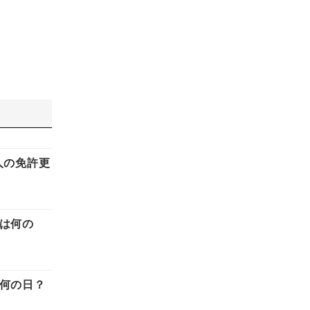
人の免許更
日は何の
は何の日？