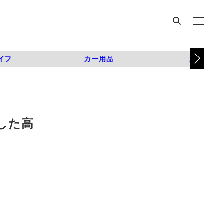
イフ
カー用品
カスタム
した高