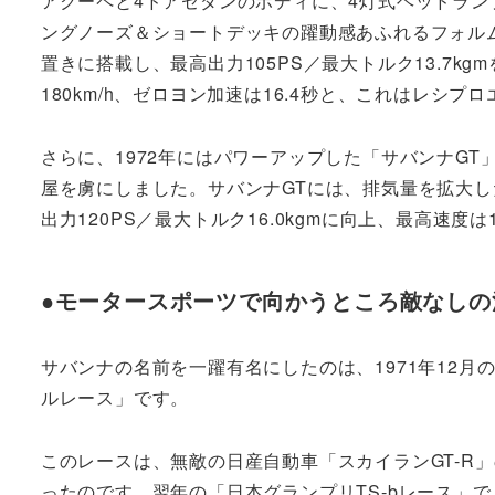
アクーペと4ドアセダンのボディに、4灯式ヘッドラ
ングノーズ＆ショートデッキの躍動感あふれるフォル
置きに搭載し、最高出力105PS／最大トルク13.7k
180km/h、ゼロヨン加速は16.4秒と、これはレシ
さらに、1972年にはパワーアップした「サバンナG
屋を虜にしました。サバンナGTには、排気量を拡大し
出力120PS／最大トルク16.0kgmに向上、最高速度は
●モータースポーツで向かうところ敵なしの
サバンナの名前を一躍有名にしたのは、1971年12月
ルレース」です。
このレースは、無敵の日産自動車「スカイランGT-R
ったのです。翌年の「日本グランプリTS-bレース」で