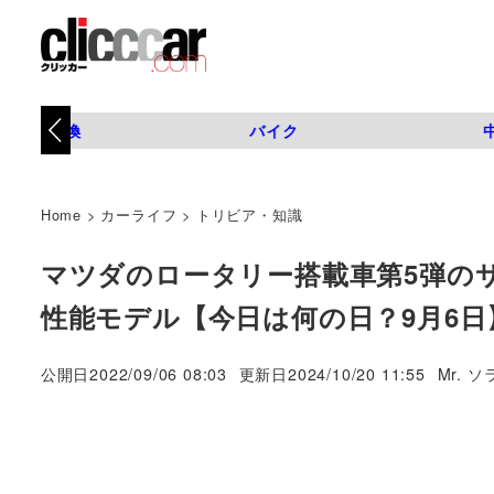
タイヤ交換
バイク
Home
>
カーライフ
>
トリビア・知識
マツダのロータリー搭載車第5弾の
性能モデル【今日は何の日？9月6日
著
公開日
2022/09/06 08:03
更新日
2024/10/20 11:55
Mr. ソ
者