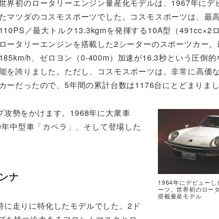
世界初のロータリーエンジン量産化モデルは、1967年にデ
たマツダのコスモスポーツでした。コスモスポーツは、最
110PS／最大トルク13.3kgmを発揮する10A型（491cc×
ロータリーエンジンを搭載した2シーターのスポーツカー。
185km/h、ゼロヨン（0-400m）加速が16.3秒という圧倒
能を誇りました。ただし、コスモスポーツは、非常に高価
カーだったので、5年間の累計台数は1176台にとどまりま
攻勢をかけます。1968年に大衆車
70年中型車「カペラ」、そして登場した
ンナ
1964年にデビュー
ーツ。世界初のロー
搭載量産モデル
特に走りに特化したモデルでした。2ド