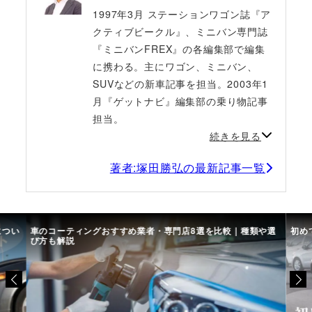
1997年3月 ステーションワゴン誌『ア
クティブビークル』、ミニバン専門誌
『ミニバンFREX』の各編集部で編集
に携わる。主にワゴン、ミニバン、
SUVなどの新車記事を担当。2003年1
月『ゲットナビ』編集部の乗り物記事
担当。
続きを見る
著者:塚田勝弘の最新記事一覧
につい
車のコーティングおすすめ業者・専門店8選を比較｜種類や選
初め
び方も解説