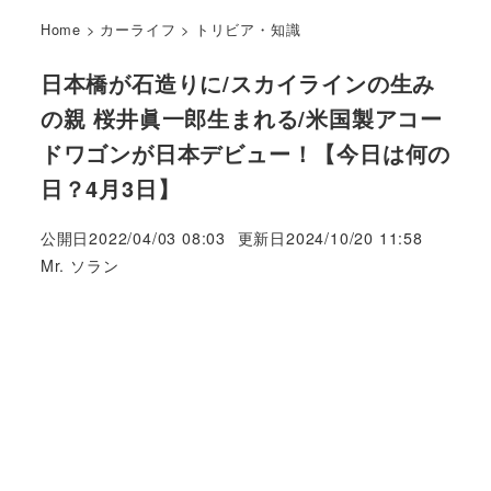
Home
>
カーライフ
>
トリビア・知識
日本橋が石造りに/スカイラインの生み
の親 桜井眞一郎生まれる/米国製アコー
ドワゴンが日本デビュー！【今日は何の
日？4月3日】
公開日
2022/04/03 08:03
更新日
2024/10/20 11:58
著
Mr. ソラン
者