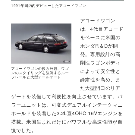
1991年国内内デビューしたアコードワゴン
アコードワゴン
は、4代目アコード
をベースに米国の
ホンダR＆Dが開
発。専用設計の高
剛性ワゴンボディ
アコードワゴンの後ろ外観。ワゴ
によって安全性と
ンのスタイリングを強調するルー
フレールと大型テールゲート
静粛性を高め、ま
た大型開口のリア
ゲートを装備して利便性を向上させています。パ
ワーユニットは、可変式デュアルインテークマニ
ホールドを装着した2.2L直4OHC 16Vエンジンを
搭載。米国生まれだけにパワフルな高速性能が自
慢でした。