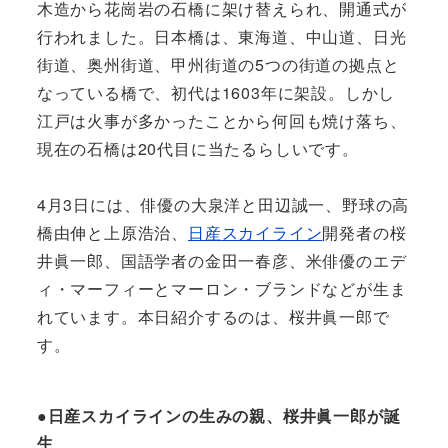
木造から花崗岩の石橋に架け替えられ、開通式が
行われました。日本橋は、東海道、中山道、日光
街道、奥州街道、甲州街道の5つの街道の拠点と
なっている橋で、初代は1603年に架設。しかし
江戸は火事が多かったことから何回も焼け落ち、
現在の石橋は20代目に当たるらしいです。
4月3日には、俳優の大泉洋と田辺誠一、野球の高
橋由伸と上原浩治、
日産
スカイライン
開発者の桜
井眞一郎、国語学者の金田一春彦、米俳優のエデ
ィ・マーフィーとマーロン・ブランドなどが生ま
れています。本日紹介するのは、桜井眞一郎で
す。
●日産スカイラインの生みの親、桜井眞一郎が誕
生