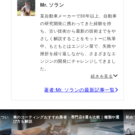
Mr. ソラン
某自動車メーカーで30年以上、自動車
の研究開発に携わってきた経験を持
ち、古い技術から最新の技術までをや
さしく解説することをモットーに執筆
中。もともとはエンジン屋で、失敗や
挫折を繰り返しながら、さまざまなエ
ンジンの開発にチャレンジしてきまし
た。
続きを見る
著者:Mr. ソランの最新記事一覧
につい
車のコーティングおすすめ業者・専門店8選を比較｜種類や選
初め
び方も解説