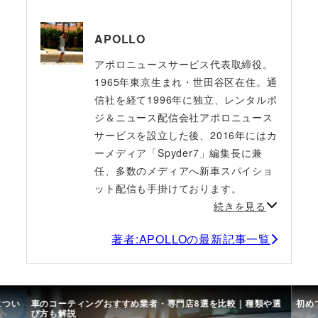
APOLLO
アポロニュースサービス代表取締役。
1965年東京生まれ・世田谷区在住。通
信社を経て1996年に独立、レンタルポ
ジ＆ニュース配信会社アポロニュース
サービスを設立した後、2016年にはカ
ーメディア「Spyder7」編集長に兼
任、多数のメディアへ新車スパイショ
ット配信も手掛けております。
続きを見る
著者:APOLLOの最新記事一覧
につい
車のコーティングおすすめ業者・専門店8選を比較｜種類や選
初め
び方も解説