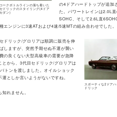
の4ドアハードトップが追加
コークボトルラインの落ち着いた
セドリックのスタイリング(4ドア
た。パワートレインは2.0L直
セダン)
SOHC、そして2.6L直6SO
種エンジンに3速ATおよび4速/5速MTの組み合わせでした。
セドリック/グロリアは順調に販売を伸
ばしますが、突然予期せぬ不運が襲い
燃費の良くない大型高級車の需要が急降
とから、3代目セドリック/グロリアは
目にバトンを渡しました。オイルショック
不運としか言いようがないですね。
スポーティな2ドアハ
ドリック
も知れません。