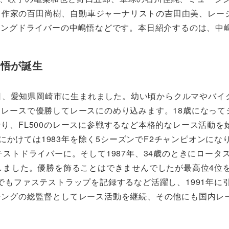
、作家の百田尚樹、自動車ジャーナリストの吉田由美、レー
レーシングドライバーの中嶋悟などです。本日紹介するのは、中
嶋悟が誕生
23日、愛知県岡崎市に生まれました。幼い頃からクルマやバイ
レースで優勝してレースにのめり込みます。18歳になって
り、FL500のレースに参戦するなど本格的なレース活動を
6年にかけては1983年を除く5シーズンでF2チャンピオンにな
テストドライバーに。そして1987年、34歳のときにロータ
しました。優勝を飾ることはできませんでしたが最高位4位を
でもファステストラップを記録するなど活躍し、1991年に
シングの総監督としてレース活動を継続、その他にも国内レ
。