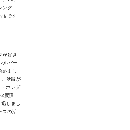
シング
嶋悟です。
クが好き
シルバー
始めまし
り、活躍が
ス・ホンダ
2度獲
引退しまし
ースの活