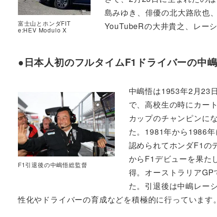
島みゆき、俳優の北大路欣也
富士山とホンダFIT
YouTubeRの大井貴之、
e:HEV Modulo X
●日本人初のフルタイムF1ドライバーの中
中嶋悟は1953年2月
で、高校生の時にカート
カップのチャンピンにな
た。1981年から198
認められてホンダF1の
からF1デビューを果た
F1引退後の中嶋悟総監督
得。オーストラリアGP
た。引退後は中嶋レー
性化やドライバーの育成などを積極的に行っています