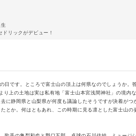
誕生
セドリックがデビュー！
山の日です。ところで富士山の頂上は何県なのでしょうか。
目より上の土地は実は私有地「富士山本宮浅間神社」の境内
過去に静岡県と山梨県が何度も議論したそうですが決着がつ
したとか。何はともあれ、この時期に見る凛とした富士山の
は、歌手の亀梨和也と野口五郎、卓球の石川佳純、ミュージ