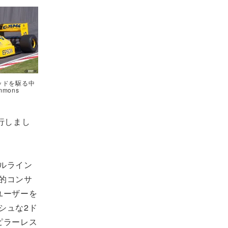
ャッドを駆る中
mmons
行しまし
ルライン
的コンサ
ユーザーを
シュな2ド
ピラーレス