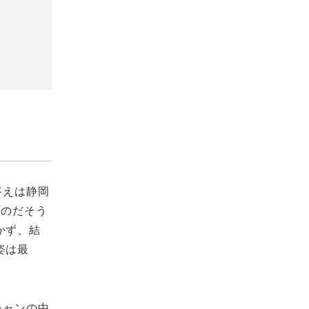
答えは静岡
なのだそう
かず、結
姿は最
シャンの中