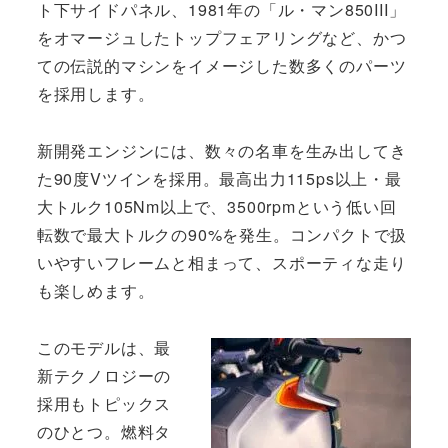
ト下サイドパネル、1981年の「ル・マン850III」
をオマージュしたトップフェアリングなど、かつ
ての伝説的マシンをイメージした数多くのパーツ
を採用します。
新開発エンジンには、数々の名車を生み出してき
た90度Vツインを採用。最高出力115ps以上・最
大トルク105Nm以上で、3500rpmという低い回
転数で最大トルクの90%を発生。コンパクトで扱
いやすいフレームと相まって、スポーティな走り
も楽しめます。
このモデルは、最
新テクノロジーの
採用もトピックス
のひとつ。燃料タ