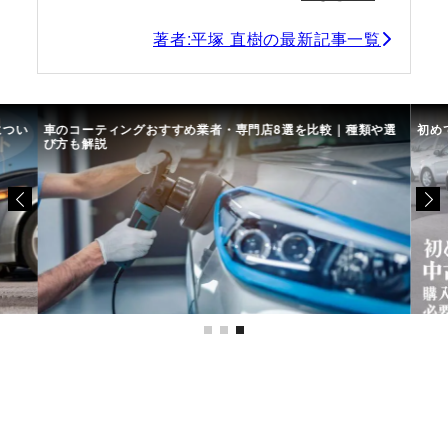
著者:平塚 直樹の最新記事一覧
につい
車のコーティングおすすめ業者・専門店8選を比較｜種類や選
初め
び方も解説