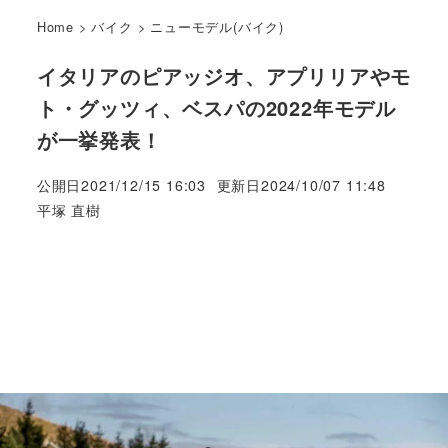
Home
>
バイク
>
ニューモデル(バイク)
イタリアのピアッジオ、アプリリアやモ
ト・グッツィ、ベスパの2022年モデル
が一挙発表！
公開日
2021/12/15 16:03
更新日
2024/10/07 11:48
著
平塚 直樹
者