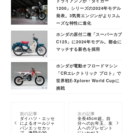
トライアンフが「タイガー
1200」シリーズの2024年モデル
発表。3気筒エンジンがよりスム
ーズな特性に進化
ホンダの原付二種「スーパーカブ
C125」に2024年モデル。都会に
マッチする新色を採用
ホンダが電動オフロードマシン
「CRエレクトリック プロト」で
世界戦E-Xplorer World Cupに
挑戦
前の記事
次の記事
ダイハツ・エッセ
全長45cm超。自
によるオールジャ
分へのお年玉、友
パンエッセカッ
人へのプレゼント
プ、激闘の20…
にいかが？…