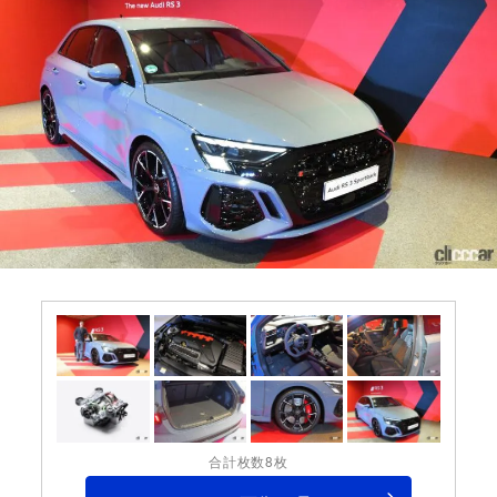
合計枚数8枚