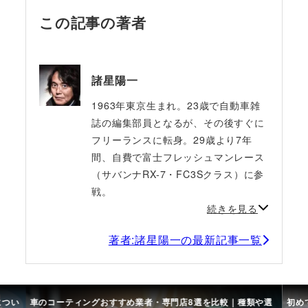
この記事の著者
諸星陽一
1963年東京生まれ。23歳で自動車雑
誌の編集部員となるが、その後すぐに
フリーランスに転身。29歳より7年
間、自費で富士フレッシュマンレース
（サバンナRX-7・FC3Sクラス）に参
戦。
続きを見る
著者:諸星陽一の最新記事一覧
につい
車のコーティングおすすめ業者・専門店8選を比較｜種類や選
初め