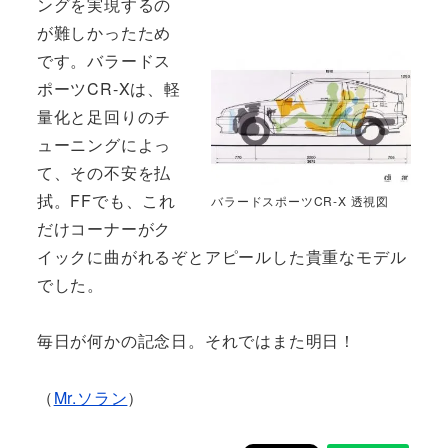
ングを実現するの
が難しかったため
です。バラードス
ポーツCR-Xは、軽
量化と足回りのチ
ューニングによっ
て、その不安を払
拭。FFでも、これ
バラードスポーツCR-X 透視図
だけコーナーがク
イックに曲がれるぞとアピールした貴重なモデル
でした。
毎日が何かの記念日。それではまた明日！
（
Mr.ソラン
）