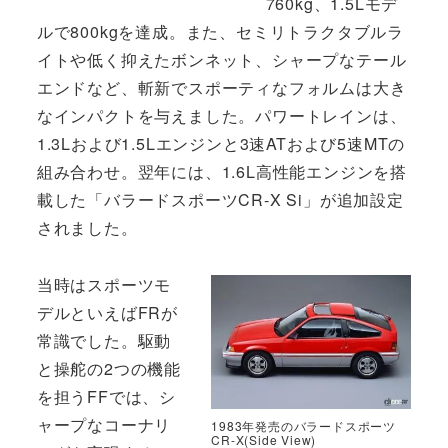
760kg、1.5Lモデ
ルで800kgを達成。また、セミリトラクタブルラ
イトや低く抑えたボンネット、シャープなテール
エンドなど、斬新でスポーティなフォルムは大き
なインパクトを与えました。パワートレインは、
1.3Lおよび1.5Lエンジンと3速ATおよび5速MTの
組み合わせ。翌年には、1.6L高性能エンジンを搭
載した「バラードスポーツCR-X Si」が追加設定
されました。
当時はスポーツモ
デルといえばFRが
常識でした。駆動
と操舵の2つの機能
を担うFFでは、シ
ャープなコーナリ
1983年発売のバラードスポーツ
CR-X(Side View)