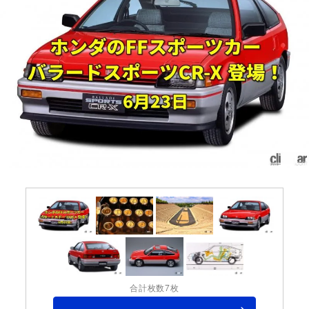
合計枚数7枚