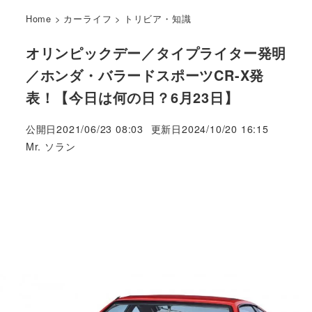
Home
>
カーライフ
>
トリビア・知識
オリンピックデー／タイプライター発明
／ホンダ・バラードスポーツCR-X発
表！【今日は何の日？6月23日】
公開日
2021/06/23 08:03
更新日
2024/10/20 16:15
著
Mr. ソラン
者