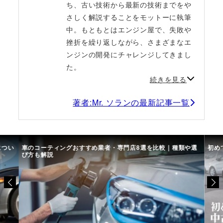
ち、古い技術から最新の技術までをや
さしく解説することをモットーに執筆
中。もともとはエンジン屋で、失敗や
挫折を繰り返しながら、さまざまなエ
ンジンの開発にチャレンジしてきまし
た。
続きを見る
著者:Mr. ソランの最新記事一覧
につい
車のコーティングおすすめ業者・専門店8選を比較｜種類や選
初め
び方も解説