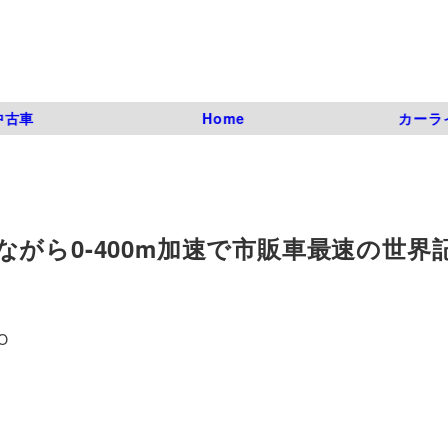
中古車
Home
カーラ
がら0-400m加速で市販車最速の世界
O