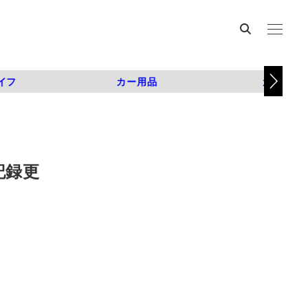
イフ
カー用品
カスタム
記録更