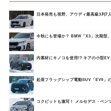
日本発売も視野、アウディ最高級3列7
今秋にも登場か？ BMW「X3」次期
内素材にキノコを使用!? キアの小型E
起亜フラッグシップ電動SUV「EV9」の
コクピットも激写！ メルセデス・ベン