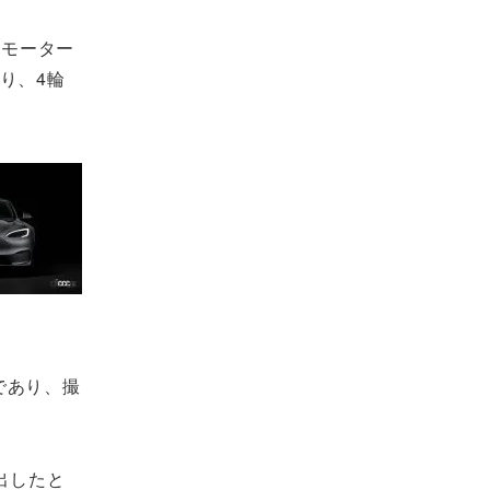
3モーター
り、4輪
であり、撮
を出したと