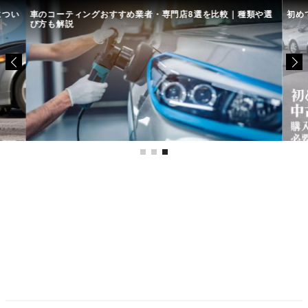
につい
車のコーティングおすすめ業者・専門店8選を比較｜種類や選
初め
び方も解説