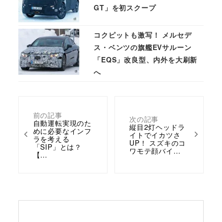
GT」を初スクープ
コクピットも激写！ メルセデ
ス・ベンツの旗艦EVサルーン
「EQS」改良型、内外を大刷新
へ
前の記事
次の記事
自動運転実現のた
縦目2灯ヘッドラ
めに必要なインフ
イトでイカツさ
ラを考える
UP！ スズキのコ
「SIP」とは？
ワモテ顔バイ…
【…