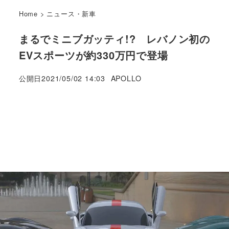
Home
>
ニュース・新車
まるでミニブガッティ!? レバノン初の
EVスポーツが約330万円で登場
著
公開日
2021/05/02 14:03
APOLLO
者