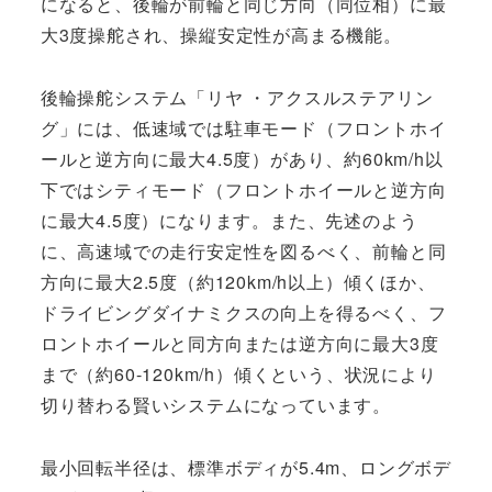
になると、後輪が前輪と同じ方向（同位相）に最
大3度操舵され、操縦安定性が高まる機能。
後輪操舵システム「リヤ ・アクスルステアリン
グ」には、低速域では駐車モード（フロントホイ
ールと逆方向に最大4.5度）があり、約60km/h以
下ではシティモード（フロントホイールと逆方向
に最大4.5度）になります。また、先述のよう
に、高速域での走行安定性を図るべく、前輪と同
方向に最大2.5度（約120km/h以上）傾くほか、
ドライビングダイナミクスの向上を得るべく、フ
ロントホイールと同方向または逆方向に最大3度
まで（約60-120km/h）傾くという、状況により
切り替わる賢いシステムになっています。
最小回転半径は、標準ボディが5.4m、ロングボデ