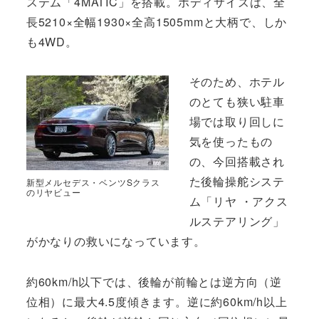
ステム「4MATIC」を搭載。ボディサイズは、全
長5210×全幅1930×全高1505mmと大柄で、しか
も4WD。
そのため、ホテル
のとても狭い駐車
場では取り回しに
気を使ったもの
の、今回搭載され
た後輪操舵システ
新型メルセデス・ベンツSクラス
のリヤビュー
ム「リヤ ・アクス
ルステアリング」
がかなりの救いになっています。
約60km/h以下では、後輪が前輪とは逆方向（逆
位相）に最大4.5度傾きます。逆に約60km/h以上