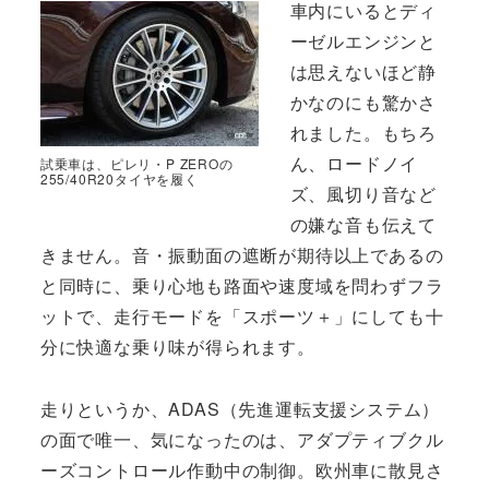
車内にいるとディ
ーゼルエンジンと
は思えないほど静
かなのにも驚かさ
れました。もちろ
ん、ロードノイ
試乗車は、ピレリ・P ZEROの
255/40R20タイヤを履く
ズ、風切り音など
の嫌な音も伝えて
きません。音・振動面の遮断が期待以上であるの
と同時に、乗り心地も路面や速度域を問わずフラ
ットで、走行モードを「スポーツ＋」にしても十
分に快適な乗り味が得られます。
走りというか、ADAS（先進運転支援システム）
の面で唯一、気になったのは、アダプティブクル
ーズコントロール作動中の制御。欧州車に散見さ