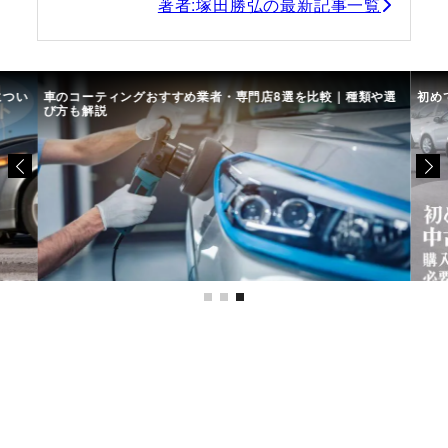
著者:塚田勝弘の最新記事一覧
につい
車のコーティングおすすめ業者・専門店8選を比較｜種類や選
初め
び方も解説