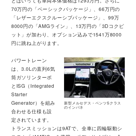
とはいっても車両本体価格は1293万円。さらに
70万円の「ベーシックパッケージ」、66万円の
「レザーエクスクルーシブパッケージ」、99万
8000円の「AMGライン」、13万円の「3Dコクピ
ット」が加わり、オプション込みで1541万8000
円に跳ね上がります。
パワートレーン
は、3.0Lの直列6気
筒ガソリンターボ
とISG（Integrated
Starter
Generator）を組み
新型メルセデス・ベンツSクラス
のインパネ
合わせる仕様も設
定されています。
トランスミッションは9ATで、全車に四輪駆動シ