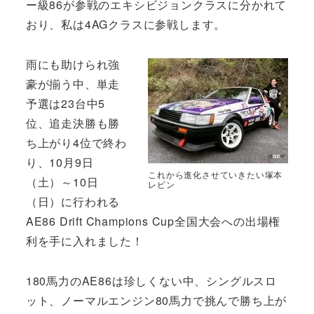
ー級86が参戦のエキシビジョンクラスに分かれて
おり、私は4AGクラスに参戦します。
雨にも助けられ強
豪が揃う中、単走
予選は23台中5
位、追走決勝も勝
ち上がり4位で終わ
り、10月9日
これから進化させていきたい塚本
（土）～10日
レビン
（日）に行われる
AE86 Drift Champions Cup全国大会への出場権
利を手に入れました！
180馬力のAE86は珍しくない中、シングルスロ
ット、ノーマルエンジン80馬力で挑んで勝ち上が