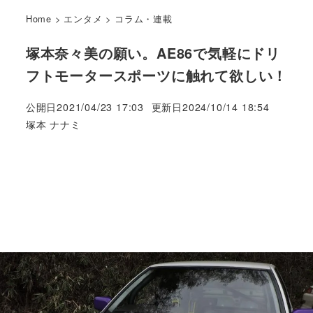
Home
>
エンタメ
>
コラム・連載
塚本奈々美の願い。AE86で気軽にドリ
フトモータースポーツに触れて欲しい！
公開日
2021/04/23 17:03
更新日
2024/10/14 18:54
著
塚本 ナナミ
者