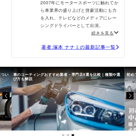
2007年にモータースポーツに触れてか
ら車業界の盛り上げと啓蒙活動にも力
を入れ、テレビなどのメディアにレー
シングドライバーとして出演。
続きを見る
著者:塚本 ナナミの最新記事一覧
につい
車のコーティングおすすめ業者・専門店8選を比較｜種類や選
初め
び方も解説