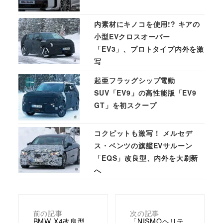
内素材にキノコを使用!? キアの
小型EVクロスオーバー
「EV3」、プロトタイプ内外を激
写
起亜フラッグシップ電動
SUV「EV9」の高性能版「EV9
GT」を初スクープ
コクピットも激写！ メルセデ
ス・ベンツの旗艦EVサルーン
「EQS」改良型、内外を大刷新
へ
前の記事
次の記事
BMW X4改良型、
「NISMOヘリテ