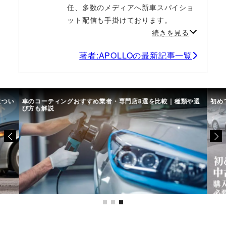
任、多数のメディアへ新車スパイショ
ット配信も手掛けております。
続きを見る
著者:APOLLOの最新記事一覧
につい
車のコーティングおすすめ業者・専門店8選を比較｜種類や選
初め
び方も解説