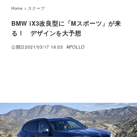
Home
>
スクープ
BMW iX3改良型に「Mスポーツ」が来
る！ デザインを大予想
著
公開日
2021/03/17 16:03
APOLLO
者