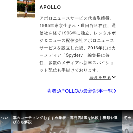
APOLLO
アポロニュースサービス代表取締役。
1965年東京生まれ・世田谷区在住。通
信社を経て1996年に独立、レンタルポ
ジ＆ニュース配信会社アポロニュース
サービスを設立した後、2016年にはカ
ーメディア「Spyder7」編集長に兼
任、多数のメディアへ新車スパイショ
ット配信も手掛けております。
続きを見る
著者:APOLLOの最新記事一覧
につい
車のコーティングおすすめ業者・専門店8選を比較｜種類や選
初め
び方も解説