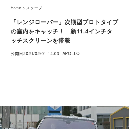
Home
>
スクープ
「レンジローバー」次期型プロトタイプ
の室内をキャッチ！ 新11.4インチタ
ッチスクリーンを搭載
著
公開日
2021/02/01 14:03
APOLLO
者