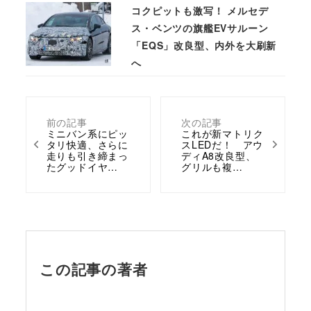
コクピットも激写！ メルセデ
ス・ベンツの旗艦EVサルーン
「EQS」改良型、内外を大刷新
へ
前の記事
次の記事
ミニバン系にピッ
これが新マトリク
タリ快適、さらに
スLEDだ！ アウ
走りも引き締まっ
ディA8改良型、
たグッドイヤ…
グリルも複…
この記事の著者