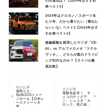
の共通点は？【2024年おすすめ
車ベスト3】
2024年はクロカン／スポーツ当
たり年、だから乗りたい（乗れた
らいいな）ベスト3【2024年おす
すめ車ベスト3】
後輪駆動を採用したマツダ「CX-
60」vs.アルファロメオ「ステル
ヴィオ」、どちらが真のドライビ
ングSUVなのか？【ライバル徹
底比較】
前の記事
次の記事
遊馬りえ・
電動化必至！ チ
SUNOCOイメー
ェコのティグア
ジガール【日本レ
ン、シュコダ「カ
ースクイーン大
ロック」初の改…
賞…