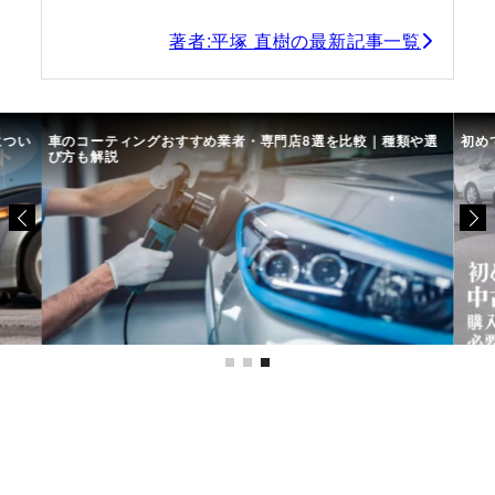
著者:平塚 直樹の最新記事一覧
につい
車のコーティングおすすめ業者・専門店8選を比較｜種類や選
初め
び方も解説