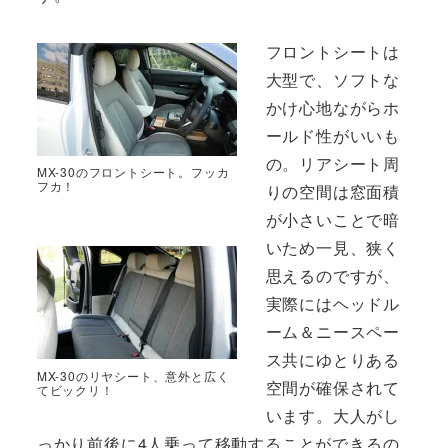
フロントシートは
大型で、ソフトな
かけ心地ながらホ
ールド性がいいも
の。リアシート周
MX-30のフロントシート。フッカ
フカ！
りの空間は窓面積
が小さいことで暗
いため一見、狭く
思えるのですが、
実際にはヘッドル
ーム＆ニースペー
ス共にゆとりある
MX-30のリヤシート、意外と広く
空間が確保されて
てビックリ！
います。大人がし
っかり前後に4人乗って移動することができるの