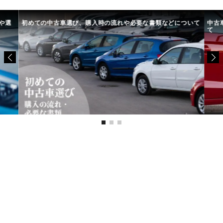
について
中古車選びで失敗しないために。選び方のコツや注意点につい
車
て
び