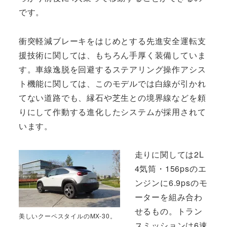
です。
衝突軽減ブレーキをはじめとする先進安全運転支
援技術に関しては、もちろん手厚く装備していま
す。車線逸脱を回避するステアリング操作アシス
ト機能に関しては、このモデルでは白線が引かれ
てない道路でも、縁石や芝生との境界線などを頼
りにして作動する進化したシステムが採用されて
います。
走りに関しては2L
4気筒・156psのエ
ンジンに6.9psのモ
ーターを組み合わ
せるもの。トラン
美しいクーペスタイルのMX-30。
スミッションは6速