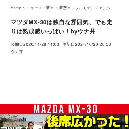
Home
>
ニュース・新車
>
新型車・フルモデルチェンジ
マツダMX-30は独自な雰囲気、でも走
りは熟成感いっぱい！byウナ丼
公開日
2020/11/28 11:03
更新日
2024/10/20 20:56
著
ウナ丼
者