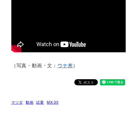
（写真・動画・文：
ウナ丼
）
マツダ
動画
試乗
MX-30