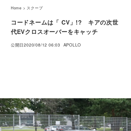
Home
>
スクープ
コードネームは「 CV」!? キアの次世
代EVクロスオーバーをキャッチ
著
公開日
2020/08/12 06:03
APOLLO
者