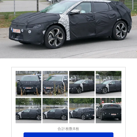
合計枚数8枚