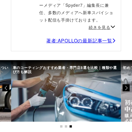
ーメディア「Spyder7」編集長に兼
任、多数のメディアへ新車スパイショ
ット配信も手掛けております。
続きを見る
著者:APOLLOの最新記事一覧
につい
車のコーティングおすすめ業者・専門店8選を比較｜種類や選
初め
び方も解説