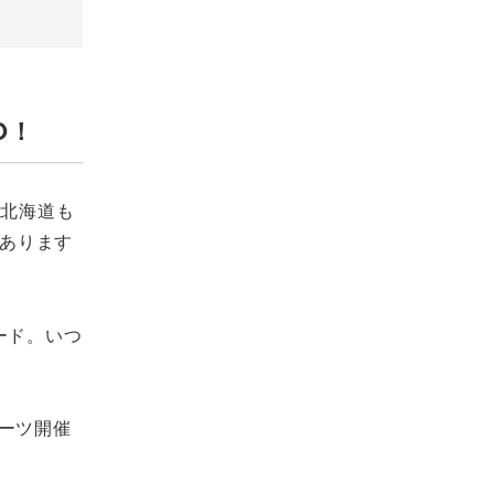
O！
と北海道も
つあります
ード。いつ
ーツ開催