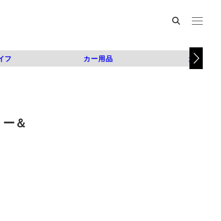
イフ
カー用品
カスタム
リー＆