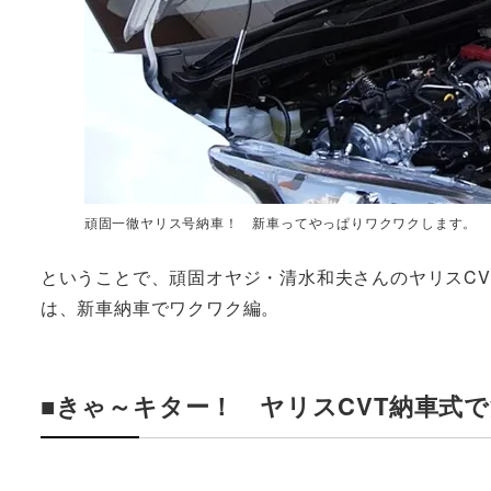
頑固一徹ヤリス号納車！ 新車ってやっぱりワクワクします。
ということで、頑固オヤジ・清水和夫さんのヤリスCV
は、新車納車でワクワク編。
■きゃ～キター！ ヤリスCVT納車式