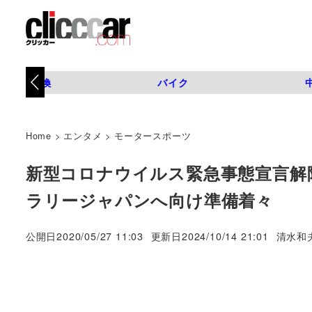
タイヤ交換
バイク
Home
>
エンタメ
>
モータースポーツ
新型コロナウイルス緊急事態宣言解除
ラリージャパンへ向け準備着々
著
公開日
2020/05/27 11:03
更新日
2024/10/14 21:01
清水和
者