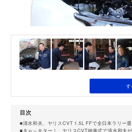
す
目次
■清水和夫、ヤリスCVT 1.5L FFで全日本ラリ
■きゃ～キター！ ヤリスCVT納車式で清水和夫