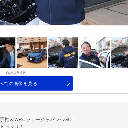
合計枚数8枚
べての画像を見る
ー選手権＆WRCラリージャパンへGO！
がビックリ！