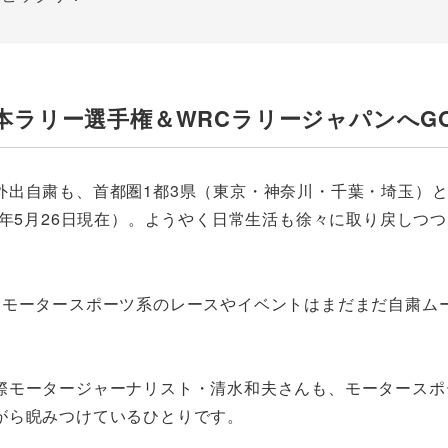
で全日本ラリー選手権＆WRCラリージャパンへG
外出自粛も、首都圏1都3県（東京・神奈川・千葉・埼玉）
0年5月26日現在）。ようやく日常生活も徐々に取り戻しつ
むモータースポーツ系のレースやイベントはまだまだ自粛ム
際モータージャーナリスト・清水和夫さんも、モータースポ
がら睨みつけているひとりです。