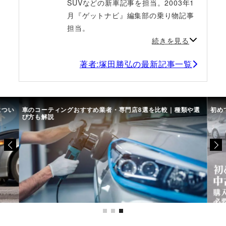
SUVなどの新車記事を担当。2003年1
月『ゲットナビ』編集部の乗り物記事
担当。
続きを見る
著者:塚田勝弘の最新記事一覧
につい
車のコーティングおすすめ業者・専門店8選を比較｜種類や選
初め
び方も解説