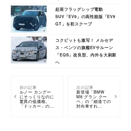
起亜フラッグシップ電動
SUV「EV9」の高性能版「EV9
GT」を初スクープ
コクピットも激写！ メルセデ
ス・ベンツの旗艦EVサルーン
「EQS」改良型、内外を大刷新
へ
前の記事
次の記事
ルノー カングー
新登場「BMW
にそっくりなのに
M8 グラン クー
驚異の低価格。
ペ」の『細道での
「ドッカー」の…
対向車すれ…