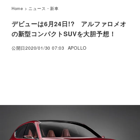
Home
>
ニュース・新車
デビューは6月24日!? アルファロメオ
の新型コンパクトSUVを大胆予想！
著
公開日
2020/01/30 07:03
APOLLO
者