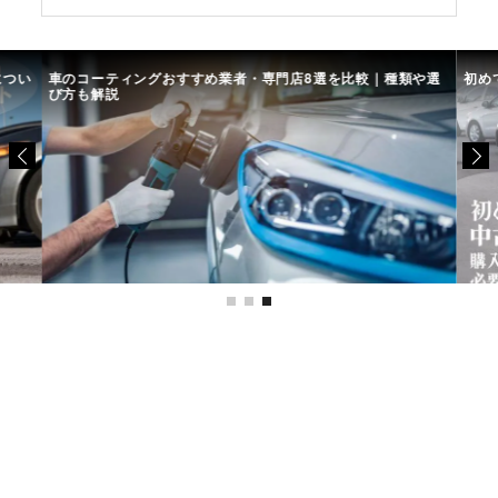
につい
車のコーティングおすすめ業者・専門店8選を比較｜種類や選
初め
び方も解説