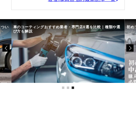
につい
車のコーティングおすすめ業者・専門店8選を比較｜種類や選
初め
び方も解説