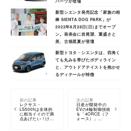
パーツが登場
新型シエンタ発売記念「家族の相
棒 SIENTA DOG PARK」が
2022年8月28日(日)までオープ
ン。発表会に岩尾望、重盛さと
美、古畑星夏が登壇
新型トヨタ・シエンタは、四角く
ても丸みを帯びたボディライン
と、アウトドアテイストを抱かせ
るディテールが特徴
前の記事
次の記事
レクサス・
日産が開発中の
LS500hは全体的
EVの4輪制御技術
に相当イイので満
を「4ORCE（フ
点あげたい！け…
ォース）」…