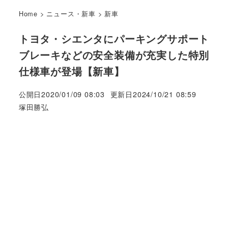
Home
>
ニュース・新車
>
新車
トヨタ・シエンタにパーキングサポート
ブレーキなどの安全装備が充実した特別
仕様車が登場【新車】
公開日
2020/01/09 08:03
更新日
2024/10/21 08:59
著
塚田勝弘
者