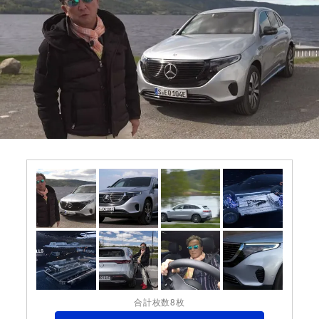
合計枚数8枚