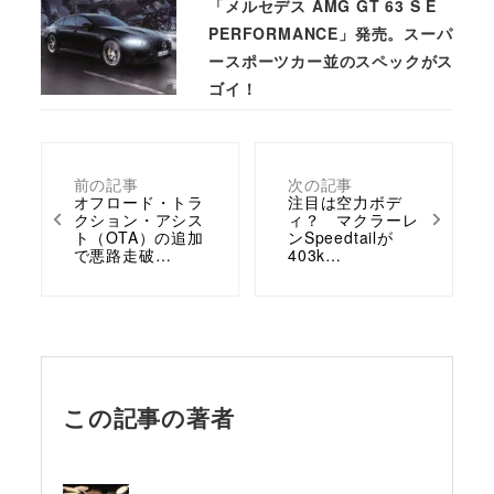
「メルセデス AMG GT 63 S E
PERFORMANCE」発売。スーパ
ースポーツカー並のスペックがス
ゴイ！
前の記事
次の記事
オフロード・トラ
注目は空力ボデ
クション・アシス
ィ？ マクラーレ
ト（OTA）の追加
ンSpeedtailが
で悪路走破…
403k…
この記事の著者