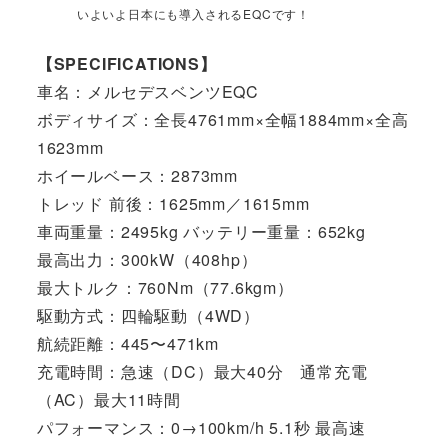
いよいよ日本にも導入されるEQCです！
【SPECIFICATIONS】
車名：メルセデスベンツEQC
ボディサイズ：全長4761mm×全幅1884mm×全高
1623mm
ホイールベース：2873mm
トレッド 前後：1625mm／1615mm
車両重量：2495kg バッテリー重量：652kg
最高出力：300kW（408hp）
最大トルク：760Nm（77.6kgm）
駆動方式：四輪駆動（4WD）
航続距離：445〜471km
充電時間：急速（DC）最大40分 通常充電
（AC）最大11時間
パフォーマンス：0→100km/h 5.1秒 最高速