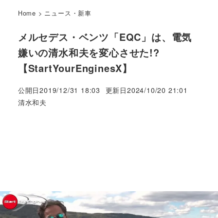
Home
>
ニュース・新車
メルセデス・ベンツ「EQC」は、電気
嫌いの清水和夫を変心させた!?
【StartYourEnginesX】
公開日
2019/12/31 18:03
更新日
2024/10/20 21:01
著
清水和夫
者