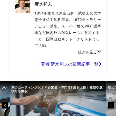
清水和夫
1954年生まれ東京出身／武蔵工業大学
電子通信工学科卒業。1972年のラリー
デビュー以来、スーパー耐久やGT選手
権など国内外の耐久レースに参加する
一方、国際自動車ジャーナリストとし
て活動。
続きを見る
著者:清水和夫の最新記事一覧
につい
車のコーティングおすすめ業者・専門店8選を比較｜種類や選
初め
び方も解説