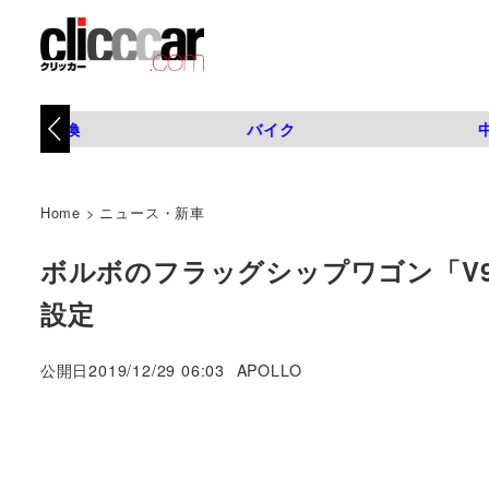
タイヤ交換
バイク
Home
>
ニュース・新車
ボルボのフラッグシップワゴン「V
設定
著
公開日
2019/12/29 06:03
APOLLO
者