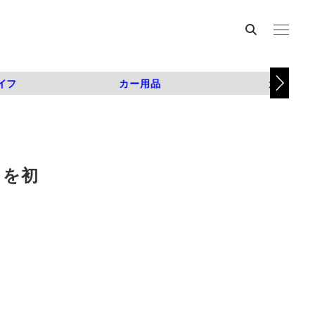
イフ
カー用品
カスタム
ドを初