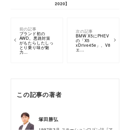
2020】
前の記事
次の記事
ブランド初の
BMW X5にPHEV
AWD。悪路対策
の「X5
がもたらしたしっ
xDrive45e」、V8
とり乗り味が魅
エ…
力…
この記事の著者
塚田勝弘
1997年3月 ステーションワゴン誌『ア