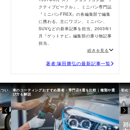
クティブビークル』、ミニバン専門誌
『ミニバンFREX』の各編集部で編集
に携わる。主にワゴン、ミニバン、
SUVなどの新車記事を担当。2003年1
月『ゲットナビ』編集部の乗り物記事
担当。
続きを見る
著者:塚田勝弘の最新記事一覧
につい
車のコーティングおすすめ業者・専門店8選を比較｜種類や選
初め
び方も解説