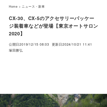
Home
>
ニュース・新車
CX-30、CX-5のアクセサリーパッケー
ジ装着車などが登場【東京オートサロン
2020】
公開日
2019/12/15 08:03
更新日
2024/10/21 11:41
著
塚田勝弘
者