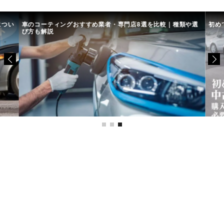
につい
車のコーティングおすすめ業者・専門店8選を比較｜種類や選
初め
び方も解説