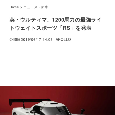
Home
>
ニュース・新車
英・ウルティマ、1200馬力の最強ライ
トウェイトスポーツ「RS」を発表
著
公開日
2019/06/17 14:03
APOLLO
者