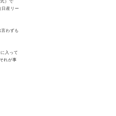
方式）で
（日産リー
は言わずも
ジに入って
それが事