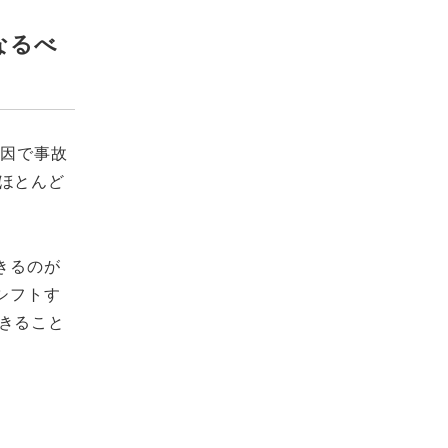
なるべ
原因で事故
ほとんど
きるのが
シフトす
きること