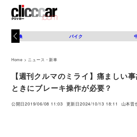
タイヤ交換
バイク
Home
>
ニュース・新車
【週刊クルマのミライ】痛ましい事
ときにブレーキ操作が必要？
著
公開日
2019/06/08 11:03
更新日
2024/10/13 18:11
山本晋
者