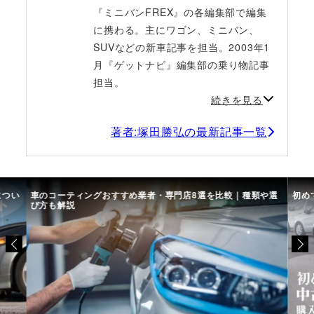
『ミニバンFREX』の各編集部で編集
に携わる。主にワゴン、ミニバン、
SUVなどの新車記事を担当。2003年1
月『ゲットナビ』編集部の乗り物記事
担当。
続きを見る
著者:塚田勝弘の最新記事一覧
につい
車のコーティングおすすめ業者・専門店8選を比較｜種類や選
初め
び方も解説