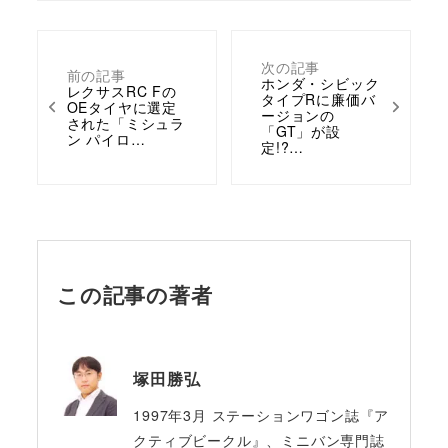
次の記事
前の記事
ホンダ・シビック
レクサスRC Fの
タイプRに廉価バ
OEタイヤに選定
ージョンの
された「ミシュラ
「GT」が設
ン パイロ…
定!?…
この記事の著者
塚田勝弘
1997年3月 ステーションワゴン誌『ア
クティブビークル』、ミニバン専門誌