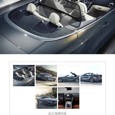
合計枚数6枚