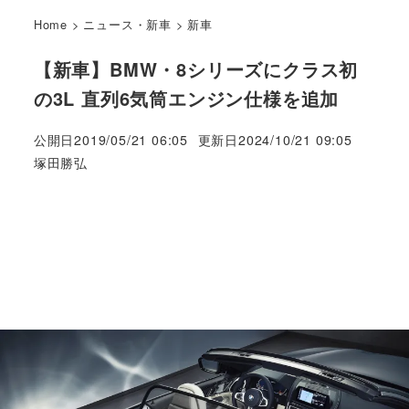
Home
>
ニュース・新車
>
新車
【新車】BMW・8シリーズにクラス初
の3L 直列6気筒エンジン仕様を追加
公開日
2019/05/21 06:05
更新日
2024/10/21 09:05
著
塚田勝弘
者