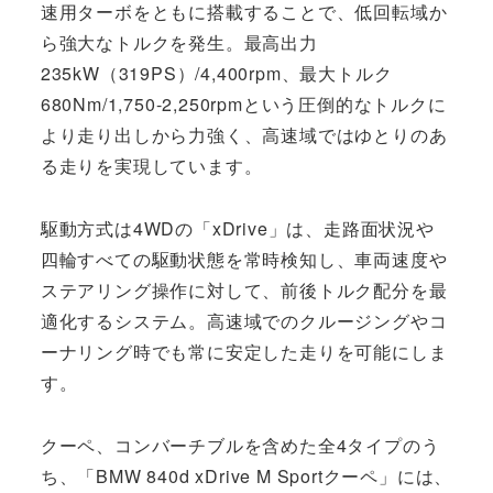
速用ターボをともに搭載することで、低回転域か
ら強大なトルクを発生。最高出力
235kW（319PS）/4,400rpm、最大トルク
680Nm/1,750-2,250rpmという圧倒的なトルクに
より走り出しから力強く、高速域ではゆとりのあ
る走りを実現しています。
駆動方式は4WDの「xDrive」は、走路面状況や
四輪すべての駆動状態を常時検知し、車両速度や
ステアリング操作に対して、前後トルク配分を最
適化するシステム。高速域でのクルージングやコ
ーナリング時でも常に安定した走りを可能にしま
す。
クーペ、コンバーチブルを含めた全4タイプのう
ち、「BMW 840d xDrive M Sportクーペ」には、