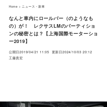
Home
>
ニュース・新車
なんと車内にロールバー（のようなも
の）が！ レクサスLMのパーティショ
ンの秘密とは？【上海国際モーターショ
ー2019】
公開日
2019/04/21 11:05
更新日
2024/10/03 20:12
著
工藤貴宏
者