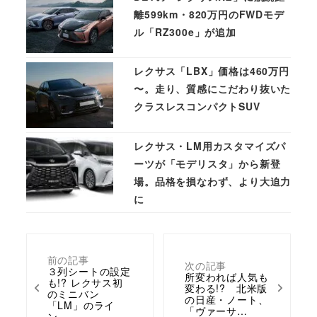
離599km・820万円のFWDモデ
ル「RZ300e」が追加
レクサス「LBX」価格は460万円
〜。走り、質感にこだわり抜いた
クラスレスコンパクトSUV
レクサス・LM用カスタマイズパ
ーツが「モデリスタ」から新登
場。品格を損なわず、より大迫力
に
前の記事
次の記事
３列シートの設定
所変われば人気も
も!? レクサス初
変わる!? 北米版
のミニバン
の日産・ノート、
「LM」のライ
「ヴァーサ…
ン…