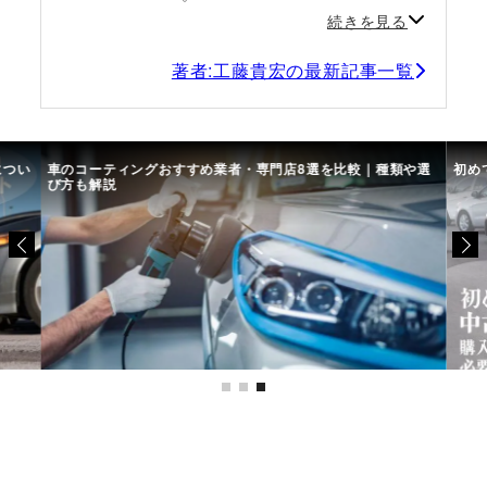
続きを見る
著者:工藤貴宏の最新記事一覧
につい
車のコーティングおすすめ業者・専門店8選を比較｜種類や選
初め
び方も解説