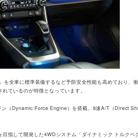
 Sense」を全車に標準装備するなど予防安全性能も高めており、
されているのが特徴となっています。
mic Force Engine）を搭載。8速A/T（Direct Shif
目指して開発した4WDシステム「ダイナミック トルクベ