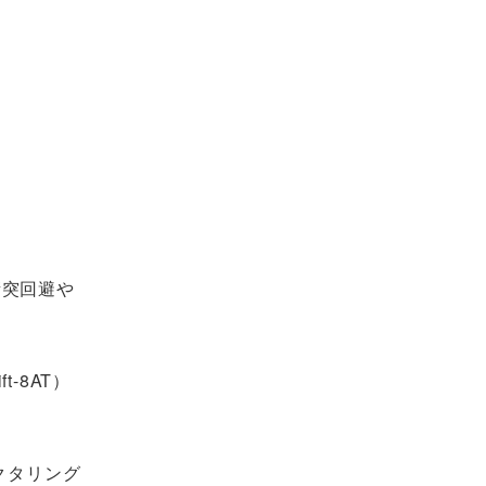
衝突回避や
t-8AT）
クタリング