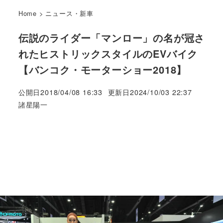
Home
>
ニュース・新車
伝説のライダー「マンロー」の名が冠さ
れたヒストリックスタイルのEVバイク
【バンコク・モーターショー2018】
公開日
2018/04/08 16:33
更新日
2024/10/03 22:37
著
諸星陽一
者