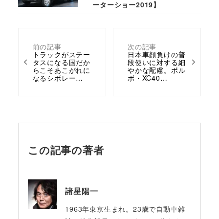
ーターショー2019】
前の記事
次の記事
トラックがステー
日本車顔負けの普
タスになる国だか
段使いに対する細
らこそあこがれに
やかな配慮。ボル
なるシボレー…
ボ・XC40…
この記事の著者
諸星陽一
1963年東京生まれ。23歳で自動車雑