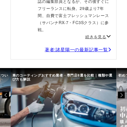
誌の編集部員となるが、その後すぐに
フリーランスに転身。29歳より7年
間、自費で富士フレッシュマンレース
（サバンナRX-7・FC3Sクラス）に参
戦。
続きを見る
著者:諸星陽一の最新記事一覧
につい
車のコーティングおすすめ業者・専門店8選を比較｜種類や選
初め
び方も解説