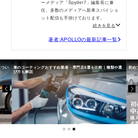
ーメディア「Spyder7」編集長に兼
任、多数のメディアへ新車スパイショ
ット配信も手掛けております。
続きを見る
著者:APOLLOの最新記事一覧
につい
車のコーティングおすすめ業者・専門店8選を比較｜種類や選
初め
び方も解説