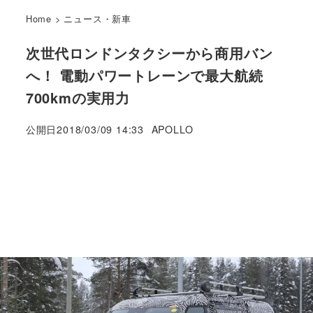
Home
>
ニュース・新車
次世代ロンドンタクシーから商用バン
へ！ 電動パワートレーンで最大航続
700kmの実用力
著
公開日
2018/03/09 14:33
APOLLO
者