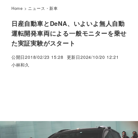
Home
>
ニュース・新車
日産自動車とDeNA、いよいよ無人自動
運転開発車両による一般モニターを乗せ
た実証実験がスタート
公開日
2018/02/23 15:28
更新日
2024/10/20 12:21
著
小林和久
者