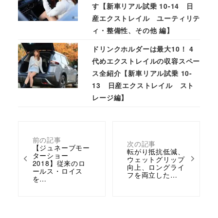
す【新車リアル試乗 10-14 日
産エクストレイル ユーティリテ
ィ・整備性、その他 編】
ドリンクホルダーは最大10！ 4
代めエクストレイルの収容スペー
ス全紹介【新車リアル試乗 10-
13 日産エクストレイル スト
レージ編】
前の記事
次の記事
【ジュネーブモー
転がり抵抗低減、
ターショー
ウェットグリップ
2018】従来のロ
向上、ロングライ
ールス・ロイス
フを両立した…
を…