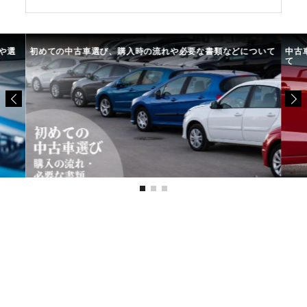
や選
初めての中古車選び、購入時の流れや必要な書類などについて
中古
て