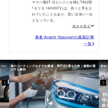
ヤマハ製2T‐Gエンジンを積むTA22型
｢セリカ 1600GTV｣は、色々と手を入
れていたこともあり、思い出深い一台
となっている。
続きを見る
著者:Avanti Yasunoriの最新記事
一覧
につい
車のコーティングおすすめ業者・専門店8選を比較｜種類や選
初め
び方も解説