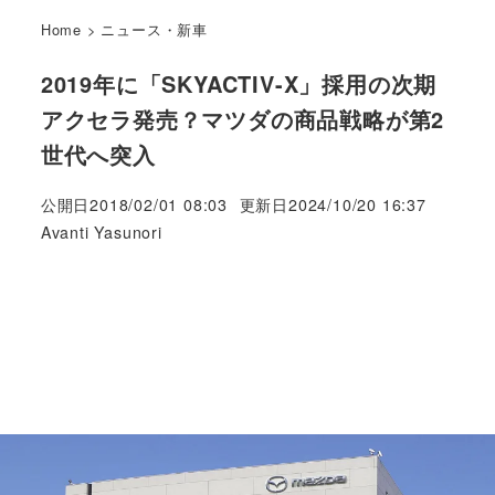
Home
>
ニュース・新車
2019年に「SKYACTIV-X」採用の次期
アクセラ発売？マツダの商品戦略が第2
世代へ突入
公開日
2018/02/01 08:03
更新日
2024/10/20 16:37
著
Avanti Yasunori
者