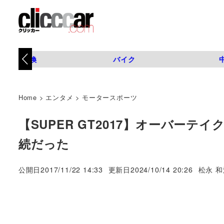
タイヤ交換
バイク
Home
>
エンタメ
>
モータースポーツ
【SUPER GT2017】オーバーテ
続だった
著
公開日
2017/11/22 14:33
更新日
2024/10/14 20:26
松永 和
者