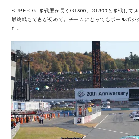
SUPER GT参戦歴が長くGT500、GT300と参
最終戦もてぎが初めて。チームにとってもポールポジ
た。