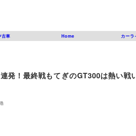
中古車
Home
カーラ
イク連発！最終戦もてぎのGT300は熱い戦
浩