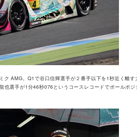
ミク AMG。Q1で谷口信輝選手が２番手以下を1秒近く離す
龍也選手が1分46秒076というコースレコードでポールポジ