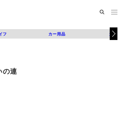
イフ
カー用品
カスタム
いの連