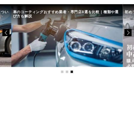
につい
車のコーティングおすすめ業者・専門店8選を比較｜種類や選
初め
び方も解説