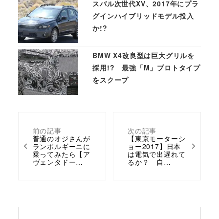
スバル次世代XV、2017年にプラ
グインハイブリッドモデル投入
か!?
BMW X4改良型は巨大グリルを
採用!? 最強「M」プロトタイプ
をスクープ
前の記事
次の記事
普通のオジさんが
【東京モーターシ
ランボルギーニに
ョー2017】日本
乗ってみたら【ア
は電気で出遅れて
ヴェンタドー…
るか？ 自…