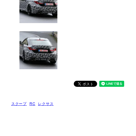
スクープ
RC
レクサス