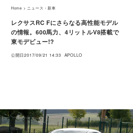
Home
>
ニュース・新車
レクサスRC Fにさらなる高性能モデル
の情報。600馬力、4リットルV8搭載で
東モデビュー!?
著
公開日
2017/09/21 14:33
APOLLO
者