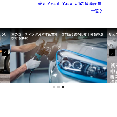
著者:Avanti Yasunoriの最新記事
一覧
につい
車のコーティングおすすめ業者・専門店8選を比較｜種類や選
初め
び方も解説