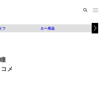
イフ
カー用品
カスタム
い瞳
ー・コメ