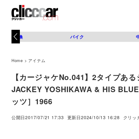
タイヤ交換
バイク
Home
>
アイテム
【カージャケNo.041】2タイプあ
JACKEY YOSHIKAWA & HIS
ッツ］1966
著
公開日
2017/07/21 17:33
更新日
2024/10/13 16:28
クリッ
者