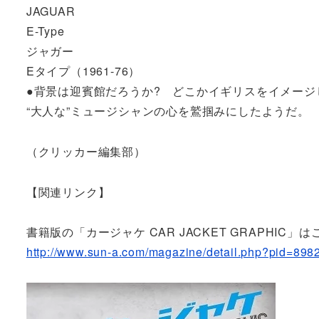
JAGUAR
E-Type
ジャガー
Eタイプ（1961-76）
●背景は迎賓館だろうか? どこかイギリスをイメー
“大人な”ミュージシャンの心を鷲掴みにしたようだ。
（クリッカー編集部）
【関連リンク】
書籍版の「カージャケ CAR JACKET GRAPHIC」
http://www.sun-a.com/magazine/detail.php?pid=898