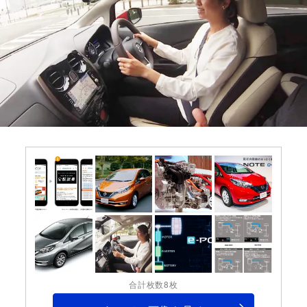
合計枚数8枚