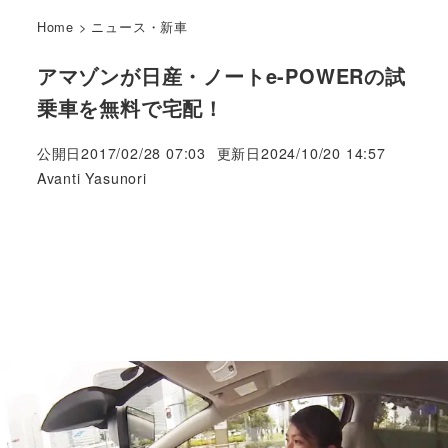
Home
>
ニュース・新車
アマゾンが日産・ノートe-POWERの試
乗車を無料で宅配！
公開日
2017/02/28 07:03
更新日
2024/10/20 14:57
著
Avanti Yasunori
者