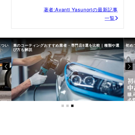
著者:Avanti Yasunoriの最新記事
一覧
につい
車のコーティングおすすめ業者・専門店8選を比較｜種類や選
初め
び方も解説