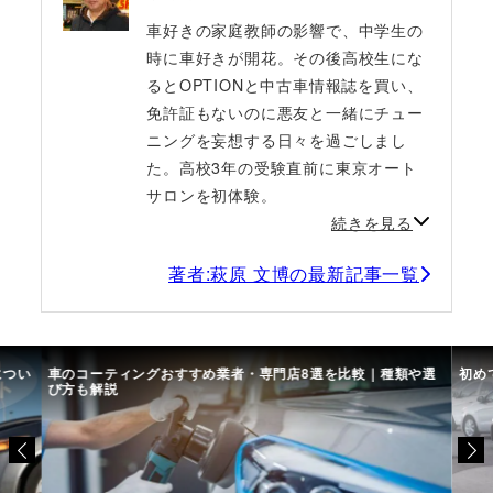
車好きの家庭教師の影響で、中学生の
時に車好きが開花。その後高校生にな
るとOPTIONと中古車情報誌を買い、
免許証もないのに悪友と一緒にチュー
ニングを妄想する日々を過ごしまし
た。高校3年の受験直前に東京オート
サロンを初体験。
続きを見る
著者:萩原 文博の最新記事一覧
につい
車のコーティングおすすめ業者・専門店8選を比較｜種類や選
初め
び方も解説