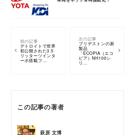
次の記事
前の記事
ブリヂストンの新
デトロイトで世界
製品
初公開された3.5
「ECOPIA（エコ
リッターツインタ
ピア）NH100シ
ーボ搭載フ…
リ…
この記事の著者
萩原 文博