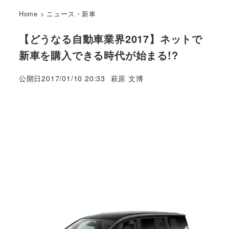
Home
>
ニュース・新車
【どうなる自動車業界2017】ネットで
新車を購入できる時代が始まる!?
著
公開日
2017/01/10 20:33
萩原 文博
者