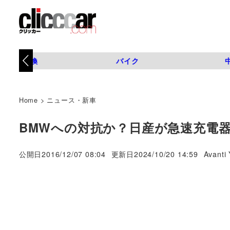
タイヤ交換
バイク
Home
>
ニュース・新車
BMWへの対抗か？日産が急速充電
著
公開日
2016/12/07 08:04
更新日
2024/10/20 14:59
Avanti 
者