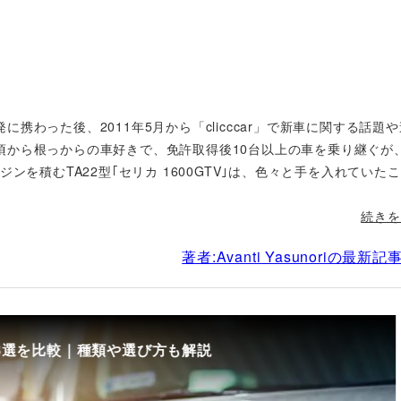
携わった後、2011年5月から「clicccar」で新車に関する話題
頃から根っからの車好きで、免許取得後10台以上の車を乗り継ぐが
ンを積むTA22型｢セリカ 1600GTV｣は、色々と手を入れていた
続きを
著者:Avanti Yasunoriの最新
方も解説
初めての中古車選ひ