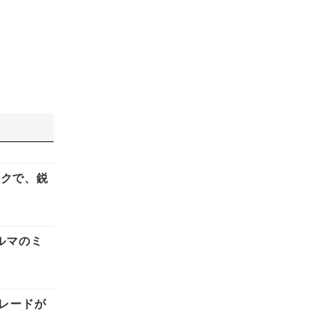
ックで、鋭
ルマのミ
グレードが