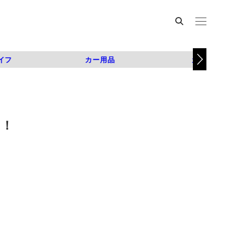
イフ
カー用品
カスタム
た！