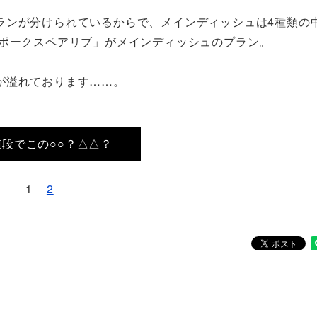
ランが分けられているからで、メインディッシュは4種類の
茶ポークスペアリブ」がメインディッシュのプラン。
が溢れております……。
値段でこの○○？△△？
1
2